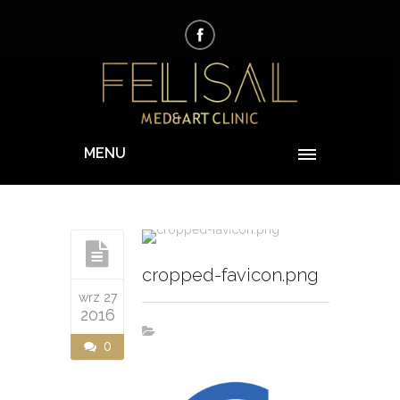
MENU
cropped-favicon.png
wrz 27
2016
0