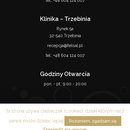
tel.:
+48 604 124 007
Klinika – Trzebinia
Rynek 5a
32-540 Trzebinia
recepcja@felisal.pl
tel.:
+48 604 124 007
Godziny Otwarcia
pon. - pt.:
9:00 - 20:00
Ta strona używa ciasteczek (cookies), dzięki którym nasz
serwis może działać lepiej.
Rozumiem, zgadzam się
© Felisal 2021 | Powered by
kITesoft
.
Dowiedz się więcej