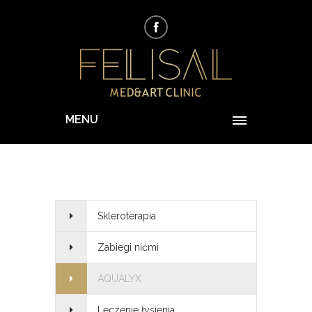
MENU
Skleroterapia
Zabiegi nićmi
AQUALYX
Leczenie łysienia