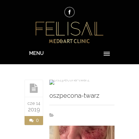
MENU
oszpecona-twarz
cze 14
2019
0