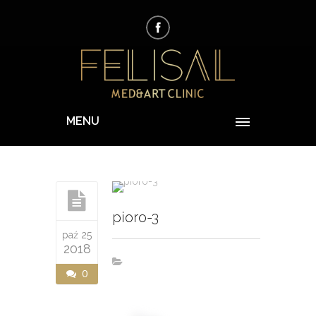
MENU
pioro-3
paź 25
2018
0