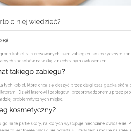
rto o niej wiedzieć?
biegi
 grono kobiet zainteresowanych takim zabiegiem kosmetycznym konse
pularnych sposobów na walkę z niechcianym owłosieniem.
mat takiego zabiegu?
la tych kobiet, które chcą się cieszyć przez długi czas gładką skórą
latorami. Dzięki laserowi i zabiegowi, przeprowadzonemu przez pro
ardziej problematycznych miejsc.
ieg kosmetyczny?
iu go na te partie skóry, na których występuje niechciane owłosienie
enie to jest trwałe, włoski nie odrastają. Dzięki temu można na stałe