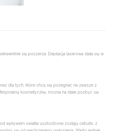
kwentnie się poszerza. Depilacja laserowa stała się w
 oraz dla tych, które chcą się pożegnać na zawsze z
fesjonalną kosmetyczkę, można na stałe pozbyć się
. Pod wpływem światła uszkodzone zostają cebulki, z
 uwolnić się od niechcianego owłosienia. Warto jednak