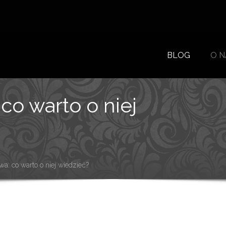
BLOG
O N
 co warto o niej
wa: co warto o niej wiedzieć?