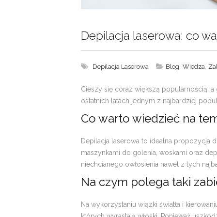
Depilacja laserowa: co wa
,
,
Depilacja Laserowa
Blog
Wiedza
Za
Cieszy się coraz większą popularnością, a
ostatnich latach jednym z najbardziej po
Co warto wiedzieć na te
Depilacja laserowa to idealna propozycja d
maszynkami do golenia, woskami oraz depi
niechcianego owłosienia nawet z tych najb
Na czym polega taki zab
Na wykorzystaniu wiązki światła i kierowan
których wyrastają włoski. Ponieważ uszkodz