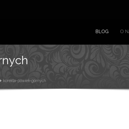
BLOG
O N
rnych
korekta-powiek-gornych