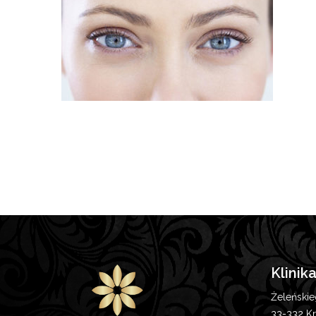
Klinik
Żeleński
33-332 K