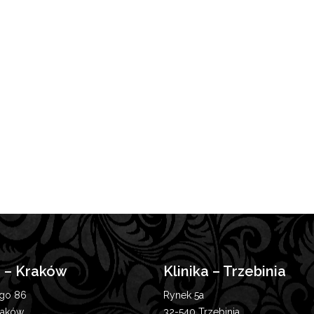
a – Kraków
Klinika – Trzebinia
ego 86
Rynek 5a
raków
32-540 Trzebinia